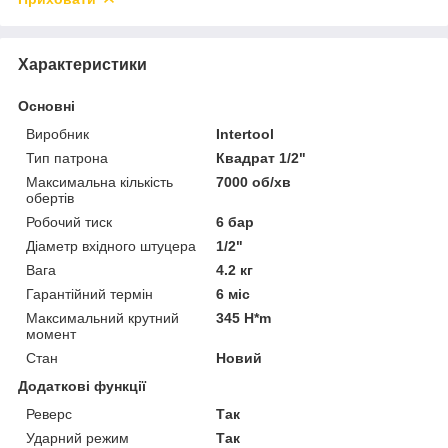
Характеристики
Основні
Виробник
Intertool
Тип патрона
Квадрат 1/2"
Максимальна кількість
7000 об/хв
обертів
Робочий тиск
6 бар
Діаметр вхідного штуцера
1/2"
Вага
4.2 кг
Гарантійний термін
6 міс
Максимальний крутний
345 H*m
момент
Стан
Новий
Додаткові функції
Реверс
Так
Ударний режим
Так