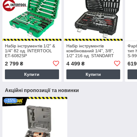
Набір інструментів 1/2" &
Набір інструментів
Фарб
1/4" 82 од. INTERTOOL
комбінований 1/4", 3/8",
тип 
ET-6082SP
1/2" 216 од. STANDART
S-99
ST-0216
2 799
4 499
619
₴
₴
Купити
Купити
Акційні пропозиції та новинки
–15%