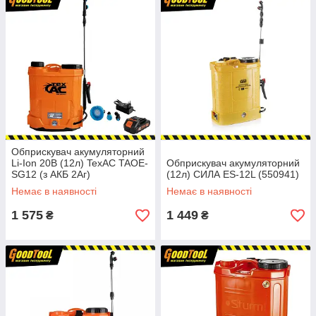
Обприскувач акумуляторний
Li-Ion 20В (12л) TexAC TAOE-
Обприскувач акумуляторний
SG12 (з АКБ 2Аг)
(12л) СИЛА ES-12L (550941)
Немає в наявності
Немає в наявності
1 575
1 449
₴
₴