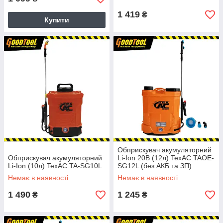
1 419
₴
Купити
Обприскувач акумуляторний
Обприскувач акумуляторний
Li-Ion 20В (12л) TexAC TAOE-
Li-Ion (10л) TexAC TA-SG10L
SG12L (без АКБ та ЗП)
Немає в наявності
Немає в наявності
1 490
1 245
₴
₴