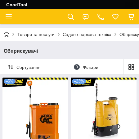
GoodTool
Товари та послуги
Садово-паркова техніка
Обприску
Обприскувачі
Сортування
0
Фільтри
–5%
–23%