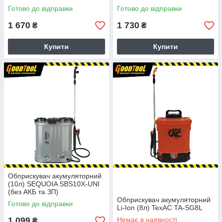
Готово до відправки
Готово до відправки
1 670
1 730
₴
₴
Купити
Купити
Обприскувач акумуляторний
(10л) SEQUOIA SBS10X-UNI
(без АКБ та ЗП)
Обприскувач акумуляторний
Готово до відправки
Li-Ion (8л) TexAC TA-SG8L
1 099
Немає в наявності
₴