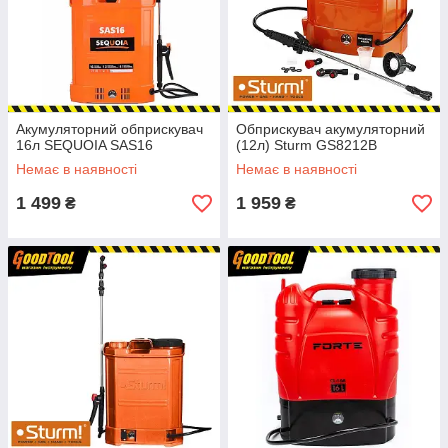
Акумуляторний обприскувач
Обприскувач акумуляторний
16л SEQUOIA SAS16
(12л) Sturm GS8212B
Немає в наявності
Немає в наявності
1 499
1 959
₴
₴