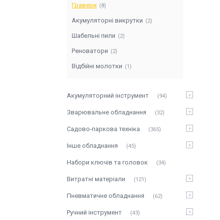
Гравери
8
Акумуляторні викрутки
2
Шабельні пили
2
Реноватори
2
Відбійні молотки
1
Акумуляторний інструмент
94
Зварювальне обладнання
32
Садово-паркова техніка
365
Інше обладнання
45
Набори ключів та головок
34
Витратні матеріали
121
Пневматичне обладнання
62
Ручний інструмент
43