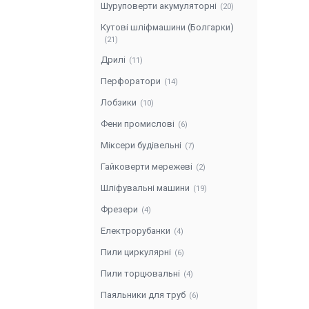
Шуруповерти акумуляторні
20
Кутові шліфмашини (Болгарки)
21
Дрилі
11
Перфоратори
14
Лобзики
10
Фени промислові
6
Міксери будівельні
7
Гайковерти мережеві
2
Шліфувальні машини
19
Фрезери
4
Електрорубанки
4
Пили циркулярні
6
Пили торцювальні
4
Паяльники для труб
6