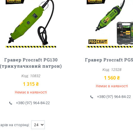
Гравер Procraft PG130
Гравер Procraft PG
(трикулачковий патрон)
12528
10832
1 560 ₴
1 315 ₴
Немає в наявності
Немає в наявності
+380 (97) 964-84-22
+380 (97) 964-84-22