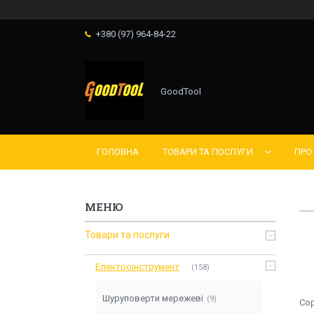
+380 (97) 964-84-22
GoodTool
ГОЛОВНА
ТОВАРИ ТА ПОСЛУГИ
ПРО
Товари та послуги
Електроінструмент
158
Шуруповерти мережеві
9