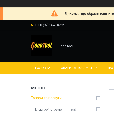
Дякуємо, що обрали наш інте
+380 (97) 964-84-22
GoodTool
ГОЛОВНА
ТОВАРИ ТА ПОСЛУГИ
ПРО
Товари та послуги
Електроінструмент
158