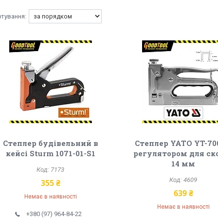
Степлер будівельний в
Степлер YATO YT-70
кейсі Sturm 1071-01-S1
регулятором для ско
14 мм
7173
4609
355 ₴
639 ₴
Немає в наявності
Немає в наявності
+380 (97) 964-84-22