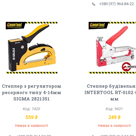
+380 (97) 964-84-22
Степлер з регулятором
Степлер будівель
ресорного типу 4-14мм
INTERTOOL RT-0102 
SIGMA 2821351
мм
7420
9431
559 ₴
249 ₴
Немає в наявності
Немає в наявності