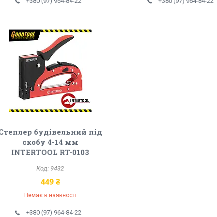
+380 (97) 964-84-22
+380 (97) 964-84-22
Степлер будівельний під
скобу 4-14 мм
INTERTOOL RT-0103
9432
449 ₴
Немає в наявності
+380 (97) 964-84-22