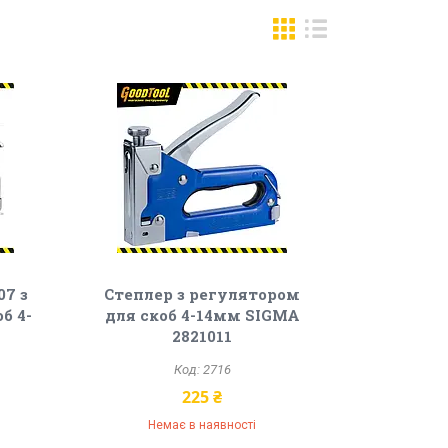
07 з
Степлер з регулятором
б 4-
для скоб 4-14мм SIGMA
2821011
2716
225 ₴
Немає в наявності