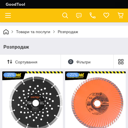
GoodTool
Товари та послуги
Розпродаж
Розпродаж
Сортування
0
Фільтри
–15%
–21%