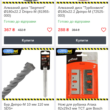
Алмазний диск "Segment"
Алмазний диск "Турбохвиля"
Ø180х22.2 Dnipro-M (81955-
Ø180х22.2 Дніпро-М (72525-
000)
003)
Готово до відправки
Готово до відправки
367
288
₴
₴
432 ₴
364 ₴
Купити
Купити
–39%
–28%
Бур Днiпро-М 10 мм 110 мм
Ножі для рубанкa Атака
SDS+
82x29x3 мм TCT для Bosch