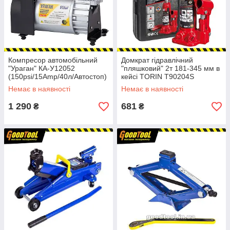
Компресор автомобільний
Домкрат гідравлічний
"Ураган" КА-У12052
"пляшковий" 2т 181-345 мм в
(150psi/15Amp/40л/Автостоп)
кейсі TORIN T90204S
Немає в наявності
Немає в наявності
1 290
681
₴
₴