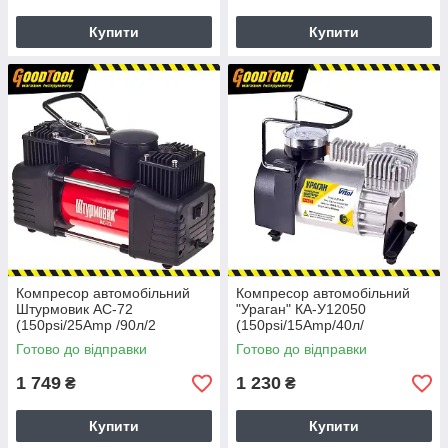
Купити
Купити
Компресор автомобільний
Компресор автомобільний
Штурмовик АС-72
"Ураган" КА-У12050
(150psi/25Amp /90л/2
(150psi/15Amp/40л/
циліндра /шланг 5,0м/клеми)
прикурювач+перехідник)
Готово до відправки
Готово до відправки
1 749
1 230
₴
₴
Купити
Купити