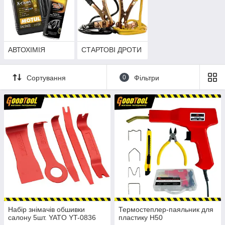
АВТОХІМІЯ
СТАРТОВІ ДРОТИ
Сортування
0
Фільтри
Набір знімачів обшивки
Термостеплер-паяльник для
салону 5шт. YATO YT-0836
пластику H50