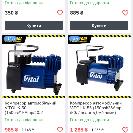
Готово до відправки
Готово до відправки
350
885
₴
₴
Купити
Купити
–14%
–6%
Компресор автомобільний
Компресор автомобільний
ViTOL K-50
ViTOL K-55 (150psi/23Amp
(150psi/15Amp/40л/
/50л/шланг 5,0м/клеми)
прикурювач)
Готово до відправки
Готово до відправки
985
1 285
₴
₴
1 145 ₴
1 365 ₴