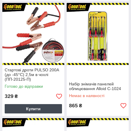
Стартові дроти PULSO 200А
(до -45°С) 2,5м в чохлі
(ПП-20125-П)
Набір знімачів панелей
Готово до відправки
облицювання Alloid С-1024
329
Немає в наявності
₴
865
₴
Купити