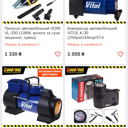
Пилосос автомобільний VOIN
Компресор автомобільний
VL-330 (138W, вологе та сухе
ViTOL K-30
чищення, сумка)
(150psi/14Amp/37л/
прикурювач)
Немає в наявності
Немає в наявності
1 330
1 055
₴
₴