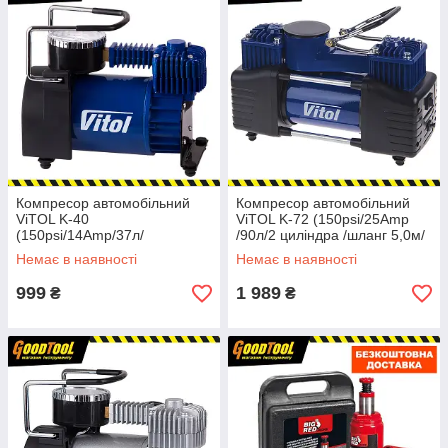
Компресор автомобільний
Компресор автомобільний
ViTOL K-40
ViTOL K-72 (150psi/25Amp
(150psi/14Amp/37л/
/90л/2 циліндра /шланг 5,0м/
прикурювач)
клеми)
Немає в наявності
Немає в наявності
999
1 989
₴
₴