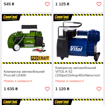
545
1 125
₴
₴
Компресор автомобільний
Компресор автомобільний
ViTOL K-52
Procraft LK400
(150psi/15Amp/40л/Автостоп/
прикурювач)
Немає в наявності
Немає в наявності
1 635
1 120
₴
₴