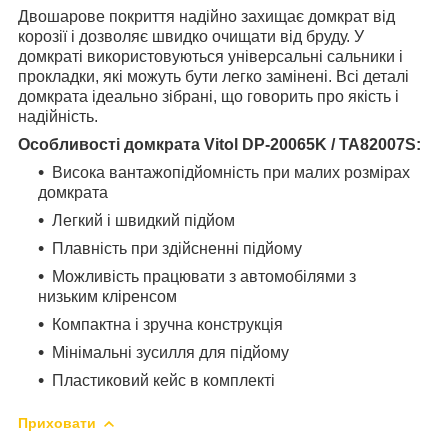
Двошарове покриття надійно захищає домкрат від
корозії і дозволяє швидко очищати від бруду. У
домкраті використовуються універсальні сальники і
прокладки, які можуть бути легко замінені. Всі деталі
домкрата ідеально зібрані, що говорить про якість і
надійність.
Особливості домкрата
Vitol
DP-20065K
/ TA82007S
:
Висока вантажопідйомність при малих розмірах
домкрата
Легкий і швидкий підйом
Плавність при здійсненні підйому
Можливість працювати з автомобілями з
низьким кліренсом
Компактна і зручна конструкція
Мінімальні зусилля для підйому
Пластиковий кейс в комплекті
Приховати