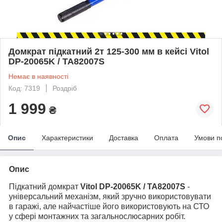
Домкрат підкатний 2т 125-300 мм в кейсі Vitol
DP-20065K / TA82007S
Немає в наявності
Код: 7319
Роздріб
1 999
₴
Опис
Характеристики
Доставка
Оплата
Умови п
Опис
Підкатний домкрат
Vitol
DP-20065K
/ TA82007S
-
універсальний механізм, який зручно використовувати
в гаражі, але найчастіше його використовують на СТО
у сфері монтажних та загальнослюсарних робіт
.