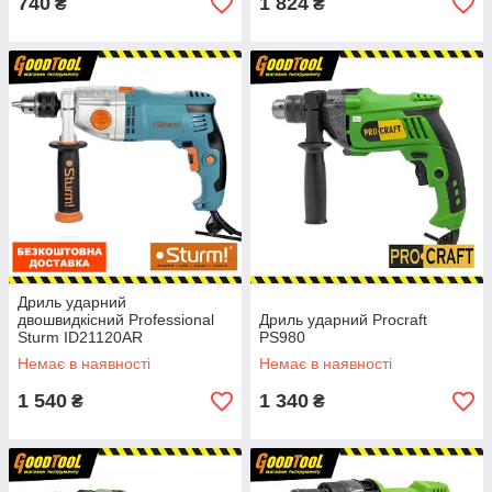
740
1 824
₴
₴
Дриль ударний
двошвидкісний Professional
Дриль ударний Procraft
Sturm ID21120AR
PS980
Немає в наявності
Немає в наявності
1 540
1 340
₴
₴