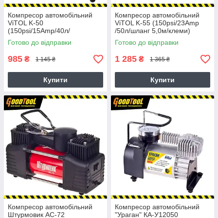
Компресор автомобільний
Компресор автомобільний
ViTOL K-50
ViTOL K-55 (150psi/23Amp
(150psi/15Amp/40л/
/50л/шланг 5,0м/клеми)
прикурювач)
Готово до відправки
Готово до відправки
985
1 285
₴
₴
1 145 ₴
1 365 ₴
Купити
Купити
Компресор автомобільний
Компресор автомобільний
Штурмовик АС-72
"Ураган" КА-У12050