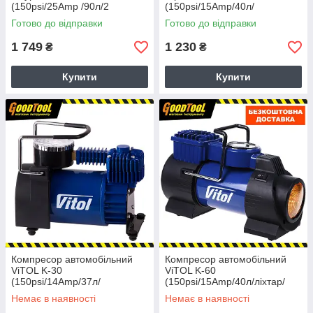
(150psi/25Amp /90л/2
(150psi/15Amp/40л/
циліндра /шланг 5,0м/клеми)
прикурювач+перехідник)
Готово до відправки
Готово до відправки
1 749
1 230
₴
₴
Купити
Купити
Компресор автомобільний
Компресор автомобільний
ViTOL K-30
ViTOL K-60
(150psi/14Amp/37л/
(150psi/15Amp/40л/лiхтар/
прикурювач)
прикурювач)
Немає в наявності
Немає в наявності