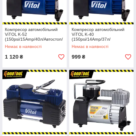
Компресор автомобільний
Компресор автомобільний
ViTOL K-52
ViTOL K-40
(150psi/15Amp/40л/Автостоп/
(150psi/14Amp/37л/
прикурювач)
прикурювач)
Немає в наявності
Немає в наявності
1 120
999
₴
₴