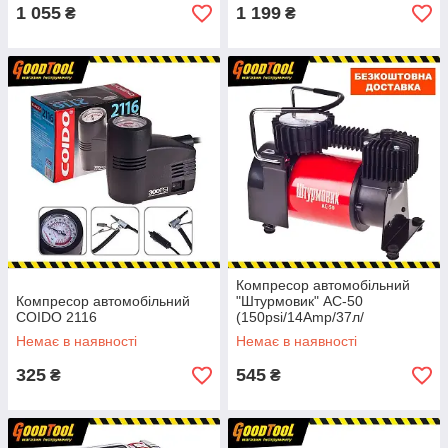
1 055
1 199
₴
₴
Компресор автомобільний
Компресор автомобільний
"Штурмовик" АС-50
COIDO 2116
(150psi/14Amp/37л/
прикурювач)
Немає в наявності
Немає в наявності
325
545
₴
₴