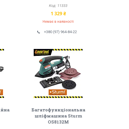
11333
1 329 ₴
Немає в наявності
+380 (97) 964-84-22
ійна
Багатофункціональна
шліфмашина Sturm
OS8132M