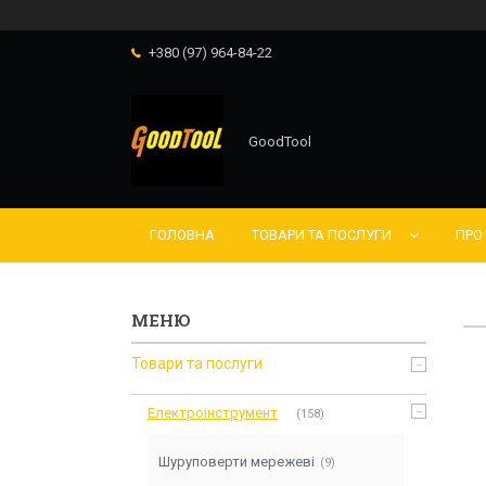
+380 (97) 964-84-22
GoodTool
ГОЛОВНА
ТОВАРИ ТА ПОСЛУГИ
ПРО
Товари та послуги
Електроінструмент
158
Шуруповерти мережеві
9