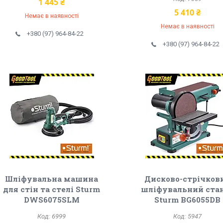
1 445 ₴
5 410 ₴
Немає в наявності
Немає в наявності
+380 (97) 964-84-22
+380 (97) 964-84-22
Шліфувальна машина
Дисково-стрічков
для стін та стелі Sturm
шліфувальний ста
DWS6075SLM
Sturm BG6055DB
6999
5947