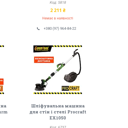
5818
2 211 ₴
Немає в наявності
+380 (97) 964-84-22
ина
Шліфувальна машина
turm
для стін і стелі Procraft
EX1050
6737