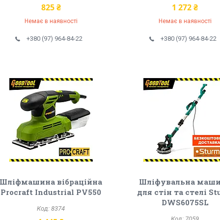
825 ₴
1 272 ₴
Немає в наявності
Немає в наявності
+380 (97) 964-84-22
+380 (97) 964-84-22
Шліфмашина вібраційна
Шліфувальна маш
Procraft Industrial PV550
для стін та стелі S
DWS6075SL
8374
7059