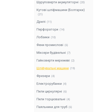
Шуруповерти акумуляторні
20
Кутові шліфмашини (Болгарки)
21
Дрилі
11
Перфоратори
14
Лобзики
10
Фени промислові
6
Міксери будівельні
7
Гайковерти мережеві
2
Шліфувальні машини
19
Фрезери
4
Електрорубанки
4
Пили циркулярні
6
Пили торцювальні
4
Паяльники для труб
6