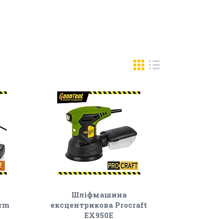
Шліфмашина
urm
ексцентрикова Procraft
EX950E