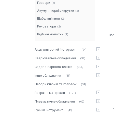
Гравери
8
Акумуляторні викрутки
2
Шабельні пили
2
Реноватори
2
Відбійні молотки
1
Акумуляторний інструмент
94
Зварювальне обладнання
32
Садово-паркова техніка
366
Інше обладнання
45
Набори ключів та головок
34
Витратні матеріали
121
Пневматичне обладнання
62
Ручний інструмент
43