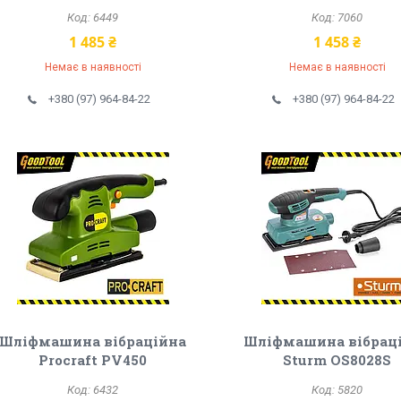
6449
7060
1 485 ₴
1 458 ₴
Немає в наявності
Немає в наявності
+380 (97) 964-84-22
+380 (97) 964-84-22
Шліфмашина вібраційна
Шліфмашина вібрац
Procraft PV450
Sturm OS8028S
6432
5820