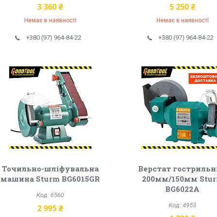
3 360 ₴
5 250 ₴
Немає в наявності
Немає в наявності
+380 (97) 964-84-22
+380 (97) 964-84-22
Точильно-шліфувальна
Верстат гостриль
машина Sturm BG6015GR
200мм/150мм Stu
BG6022A
6560
4953
2 995 ₴