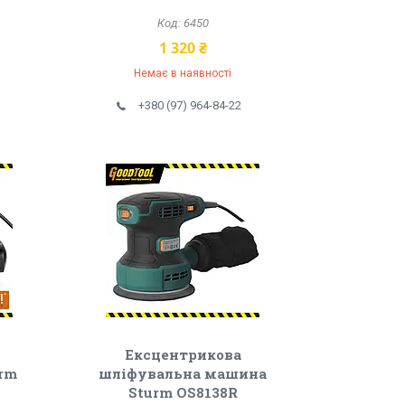
6450
1 320 ₴
Немає в наявності
+380 (97) 964-84-22
Ексцентрикова
urm
шліфувальна машина
Sturm OS8138R