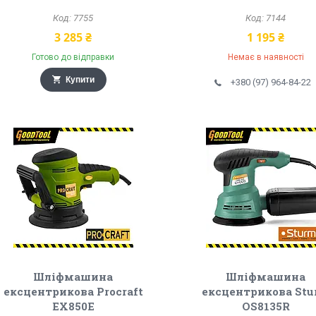
7755
7144
3 285 ₴
1 195 ₴
Готово до відправки
Немає в наявності
Купити
+380 (97) 964-84-22
Шліфмашина
Шліфмашина
ексцентрикова Procraft
ексцентрикова St
EX850E
OS8135R