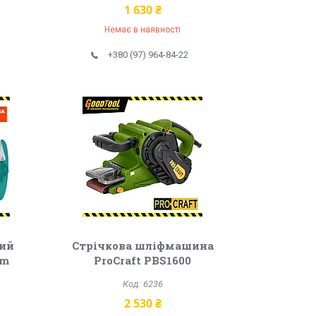
1 630 ₴
Немає в наявності
+380 (97) 964-84-22
ний
Стрічкова шліфмашина
rm
ProCraft PBS1600
6236
2 530 ₴