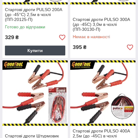
Стартові дроти PULSO 200А
(до -45°С) 2,5м в чохлі
(ПП-20125-П)
Стартові дроти PULSO 300А
(до -45С) 3,0м в чохлі
Готово до відправки
(ПП-30130-П)
329
Немає в наявності
₴
395
₴
Купити
Стартові дроти PULSO 400А
Стартові дроти Штурмовик
2,5м (до -45С) в чохлі