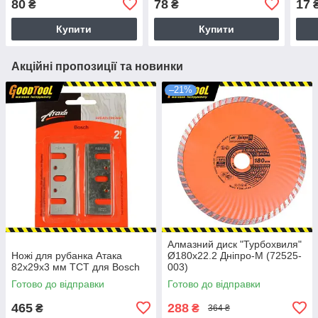
80
78
17
₴
₴
Купити
Купити
Акційні пропозиції та новинки
–21%
Алмазний диск "Турбохвиля"
Ножі для рубанкa Атака
Ø180х22.2 Дніпро-М (72525-
82x29x3 мм TCT для Bosch
003)
Готово до відправки
Готово до відправки
465
288
₴
₴
364 ₴