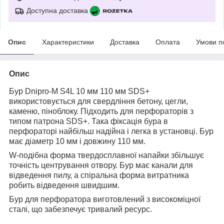
Доступна доставка
Опис
Характеристики
Доставка
Оплата
Умови п
Опис
Бур Dnipro-M S4L 10 мм 110 мм SDS+
використовується для свердління бетону, цегли,
каменю, піноблоку. Підходить для перфораторів з
типом патрона SDS+. Така фіксація бура в
перфораторі найбільш надійна і легка в установці. Бур
має діаметр 10 мм і довжину 110 мм.
W-подібна форма твердосплавної напайки збільшує
точність центрування отвору. Бур має канали для
відведення пилу, а спіральна форма витратника
робить відведення швидшим.
Бур для перфоратора виготовлений з високоміцної
сталі, що забезпечує тривалий ресурс.