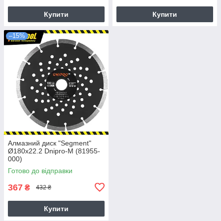
Купити
Купити
–15%
Алмазний диск "Segment"
Ø180х22.2 Dnipro-M (81955-
000)
Готово до відправки
367
₴
432 ₴
Купити