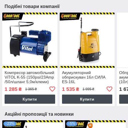
Подібні товари компанії
Компресор автомобільний
Акумуляторний
Обп
ViTOL K-55 (150psi/23Amp
обприскувач 16л СИЛА
акум
/50л/шланг 5,0м/клеми)
ES-16L
(10л
1 285
1 535
1 6
₴
₴
1 365 ₴
1 995 ₴
Купити
Купити
Акційні пропозиції та новинки
–23%
–5%