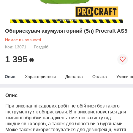
Обприскувач акумуляторний (5л) Procraft AS5
Немає в наявності
Код: 13071
Роздріб
1 395
₴
Опис
Характеристики
Доставка
Оплата
Умови п
Опис
При виконанні садових робіт не обійтися без такого
інструменту як обприскувач. Він використовується для
хімічної обробки насаджень з метою захисту від
шкідників і хвороб, а також для боротьби з бур'янами.
Може також використовуватися для дезінфекції, миття