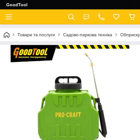
GoodTool
Товари та послуги
Садово-паркова техніка
Обприску