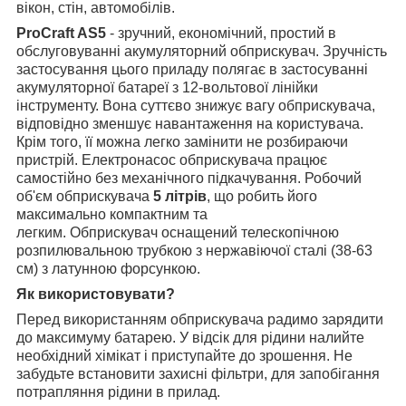
вікон, стін, автомобілів.
ProCraft AS5
- зручний, економічний, простий в
обслуговуванні акумуляторний обприскувач. Зручність
застосування цього приладу полягає в застосуванні
акумуляторної батареї з 12-вольтової лінійки
інструменту. Вона суттєво знижує вагу обприскувача,
відповідно зменшує навантаження на користувача.
Крім того, її можна легко замінити не розбираючи
пристрій. Електронасос обприскувача працює
самостійно без механічного підкачування. Робочий
об'єм обприскувача
5 літрів
, що робить його
максимально компактним та
легким. Обприскувач оснащений телескопічною
розпилювальною трубкою з нержавіючої сталі (38-63
см) з латунною форсункою.
Як використовувати?
Перед використанням обприскувача радимо зарядити
до максимуму батарею. У відсік для рідини налийте
необхідний хімікат і приступайте до зрошення. Не
забудьте встановити захисні фільтри, для запобігання
потрапляння рідини в прилад.