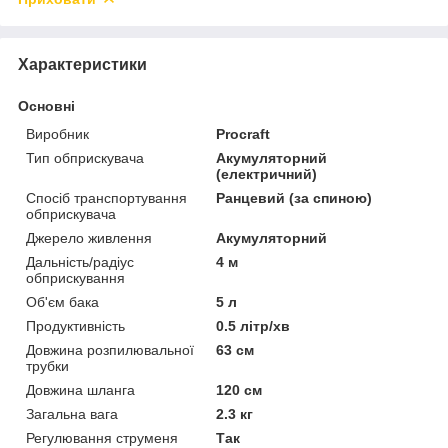
Характеристики
Основні
Виробник
Procraft
Тип обприскувача
Акумуляторний
(електричний)
Спосіб транспортування
Ранцевий (за спиною)
обприскувача
Джерело живлення
Акумуляторний
Дальність/радіус
4 м
обприскування
Об'єм бака
5 л
Продуктивність
0.5 літр/хв
Довжина розпилювальної
63 см
трубки
Довжина шланга
120 см
Загальна вага
2.3 кг
Регулювання струменя
Так