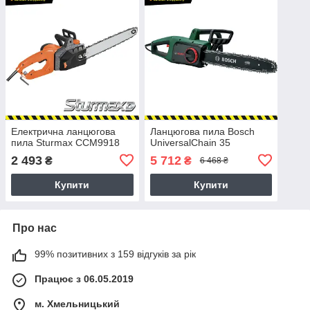
Електрична ланцюгова
Ланцюгова пила Bosch
пила Sturmax CCM9918
UniversalChain 35
2 493
5 712
₴
₴
6 468 ₴
Купити
Купити
Про нас
99% позитивних з 159 відгуків за рік
Працює з 06.05.2019
м. Хмельницький