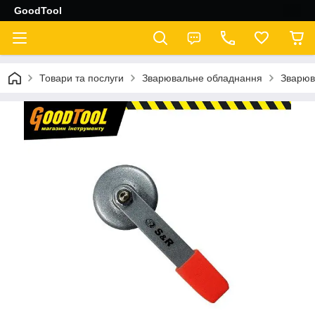
GoodTool
Товари та послуги
Зварювальне обладнання
Зварюв