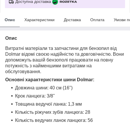
Доступна доставка
Опис
Характеристики
Доставка
Оплата
Умови п
Опис
Витратні матеріали та запчастини для бензопил від
Dolmar відомі своєю надійністю та довговічністю. Вони
допоможуть вашій бензополі працювати на повну
потужність з найменшими витратами на
обслуговування.
Основні характеристики шини
Dolmar
:
Довжина шини: 40 см (16")
Крок ланцюга: 3/8"
Товщина ведучої ланка: 1,3 мм
Кількість ріжучих зубів ланцюга: 28
Кількість ведучих ланок ланцюга: 56