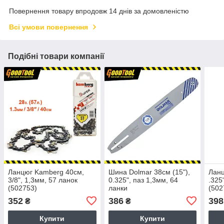
Повернення товару впродовж 14 днів за домовленістю
Всі умови повернення
Подібні товари компанії
Ланцюг Kamberg 40см,
Шина Dolmar 38см (15"),
Ланц
3/8", 1,3мм, 57 ланок
0.325", паз 1,3мм, 64
.325
(502753)
ланки
(502
352
386
398
₴
₴
Купити
Купити