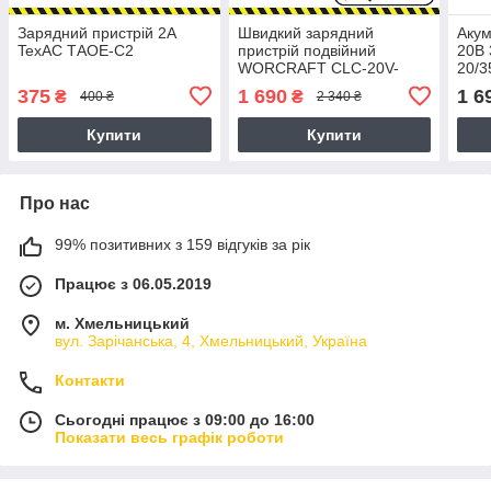
Зарядний пристрій 2А
Швидкий зарядний
Акум
TexAC ТAОЕ-С2
пристрій подвійний
20В
WORCRAFT CLC-20V-
20/3
4.5D
375
1 690
1 6
₴
₴
400 ₴
2 340 ₴
Купити
Купити
Про нас
99% позитивних з 159 відгуків за рік
Працює з 06.05.2019
м. Хмельницький
вул. Зарічанська, 4, Хмельницький, Україна
Контакти
Сьогодні працює з 09:00 до 16:00
Показати весь графік роботи