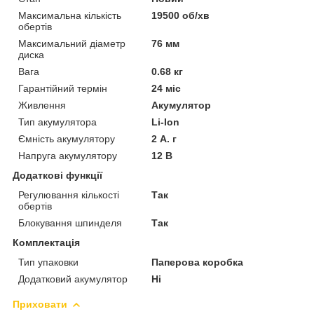
Максимальна кількість
19500 об/хв
обертів
Максимальний діаметр
76 мм
диска
Вага
0.68 кг
Гарантійний термін
24 міс
Живлення
Акумулятор
Тип акумулятора
Li-Ion
Ємність акумулятору
2 А. г
Напруга акумулятору
12 В
Додаткові функції
Регулювання кількості
Так
обертів
Блокування шпинделя
Так
Комплектація
Тип упаковки
Паперова коробка
Додатковий акумулятор
Ні
Приховати