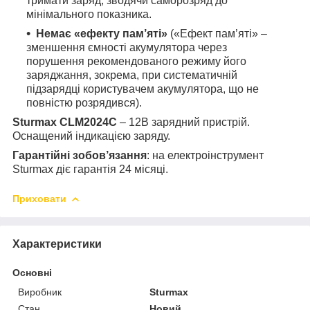
тримати заряд, зводячи саморозряд до
мінімального показника.
Немає «ефекту пам’яті»
(«Ефект пам’яті» –
зменшення ємності акумулятора через
порушення рекомендованого режиму його
заряджання, зокрема, при систематичній
підзарядці користувачем акумулятора, що не
повністю розрядився).
Sturmax CLM2024C
– 12В зарядний пристрій.
Оснащений індикацією заряду.
Гарантійні зобов’язання
: на електроінструмент
Sturmax діє гарантія 24 місяці.
Приховати
Характеристики
Основні
Виробник
Sturmax
Стан
Новий