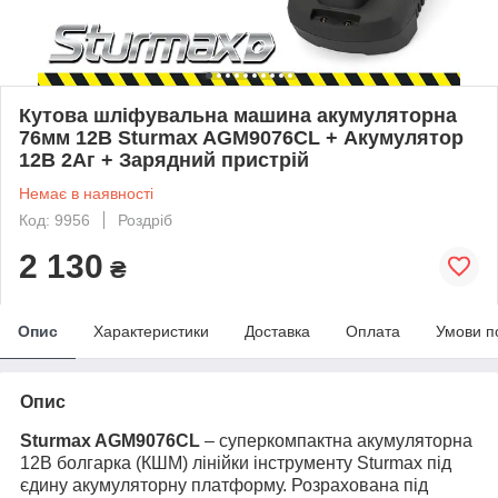
Кутова шліфувальна машина акумуляторна
76мм 12В Sturmax AGM9076CL + Акумулятор
12В 2Аг + Зарядний пристрій
Немає в наявності
Код: 9956
Роздріб
2 130
₴
Опис
Характеристики
Доставка
Оплата
Умови п
Опис
Sturmax AGM9076CL
– суперкомпактна акумуляторна
12В болгарка (КШМ) лінійки інструменту Sturmax під
єдину акумуляторну платформу. Розрахована під