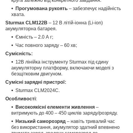
круга залежно від конкретного завдання.
Прогумована рукоять
– забезпечує надійність
хвата.
Sturmax CLM122B
– 12 В літій-іонна (Li-ion)
акумуляторна батарея.
Ємність – 2.0 А г;
Час повного заряду – 60 хв;
Сумісність:
12В лінійка інструменту Sturmax під єдину
акумуляторну платформу, включаючи моделі з
безщітковим двигуном.
Сумісні зарядні пристрої:
Sturmax CLM2024C.
Особливості
:
Високоякісні елементи живлення
–
витримують до 400 – 450 циклів заряду/розряду.
Низький саморозряд
– навіть тривалий час
без використання, акумулятор здатний впевнено