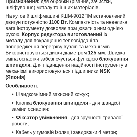
Призначення:
для обробки (різання, зачистки,
шліфування) металу та інших матеріалів.
На кутовій шліфмашині КШМ-9012ПМ встановлений
двигун потужністю
1100 Вт.
Компактність та невелика
вага інструменту дозволяє працювати з ним однією
рукою.
Корпус редуктора виготовлений із
металу
для покращення тепловіддачі та
попередження перегріву вузлів та механізмів.
Використовуються диски діаметром
125 мм.
Швидка
зміна оснастки забезпечується функцією
блокування
шпинделя.
Для підвищення надійності інструменту в
механізмі використовуються підшипники
NSK
(Японія)
.
Особливості:
Швидкознімний захисний кожух;
Кнопка
блокування шпинделя
- для швидкої
заміни оснастки;
Фіксатор увімкнення
- для зручності тривалої
роботи;
Кабель у гумовій ізоляції завдовжки 4 метри;