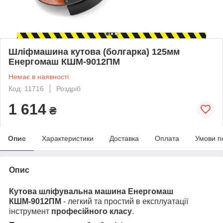
Шліфмашина кутова (болгарка) 125мм
Енергомаш КШМ-9012ПМ
Немає в наявності
Код: 11716
Роздріб
1 614
₴
Опис
Характеристики
Доставка
Оплата
Умови п
Опис
Кутова шліфувальна машина Енергомаш
КШМ-9012ПМ
- легкий та простий в експлуатації
інструмент
професійного класу
.