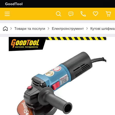
GoodTool
Товари та послуги
Електроінструмент
Кутові шліфма