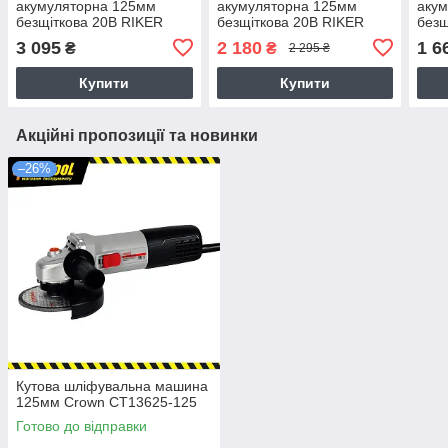
акумуляторна 125мм
акумуляторна 125мм
аку
безщіткова 20В RIKER
безщіткова 20В RIKER
безщ
RAG 20/125DV (з АКБ 4Аг
RAG 20/125MV (з АКБ 3Аг
RAG 
3 095
2 180
1 6
₴
₴
2 295 ₴
та ЗП)
та ЗП)
ЗП)
Купити
Купити
Акційні пропозиції та новинки
–26%
Кутова шліфувальна машина
125мм Crown CT13625-125
Готово до відправки