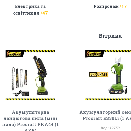
Електрика та
Розпродаж
17
освітлення
47
Вітрина
Акумуляторна
Акумуляторний сек
ланцюгова пила (міні
Procraft ES30Li (1 А
пила) Procraft PKA44 (1
12750
АКБ)