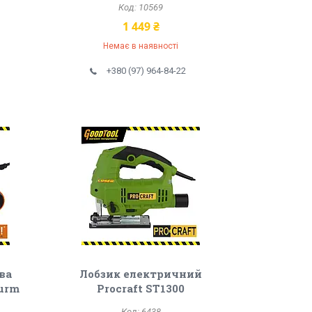
10569
1 449 ₴
Немає в наявності
+380 (97) 964-84-22
ва
Лобзик електричний
turm
Procraft ST1300
6438