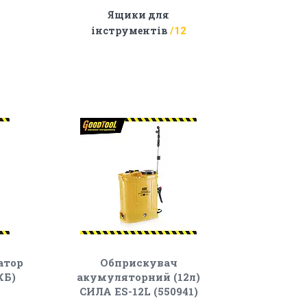
Ящики для
інструментів
12
атор
Обприскувач
КБ)
акумуляторний (12л)
СИЛА ES-12L (550941)