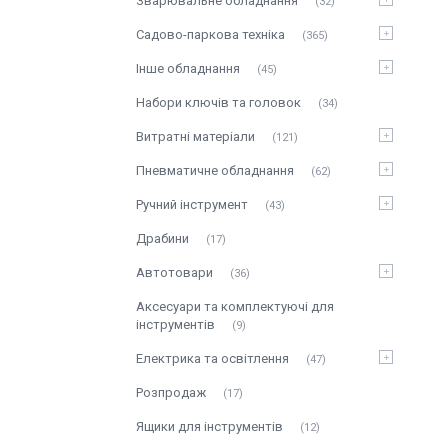
Зварювальне обладнання
32
Садово-паркова техніка
365
Інше обладнання
45
Набори ключів та головок
34
Витратні матеріали
121
Пневматичне обладнання
62
Ручний інструмент
43
Драбини
17
Автотовари
36
Аксесуари та комплектуючі для
інструментів
9
Електрика та освітлення
47
Розпродаж
17
Ящики для інструментів
12