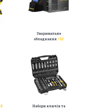
Зварювальне
обладнання
32
Набори ключів та
45