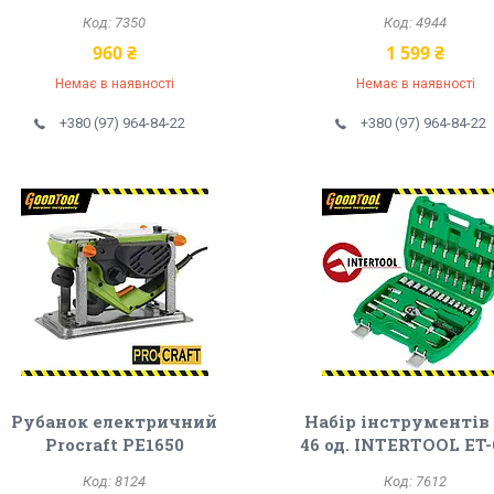
7350
4944
960 ₴
1 599 ₴
Немає в наявності
Немає в наявності
+380 (97) 964-84-22
+380 (97) 964-84-22
Рубанок електричний
Набір інструментів 
Procraft PE1650
46 од. INTERTOOL ET-
8124
7612