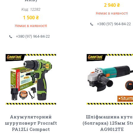
2 940 ₴
12282
Немає в наявності
1 500 ₴
+380 (97) 964-84-22
Немає в наявності
+380 (97) 964-84-22
Акумуляторний
Шліфмашина куто
шуруповерт Procraft
(болгарка) 125мм S
PA12Li Compact
AG9012TE