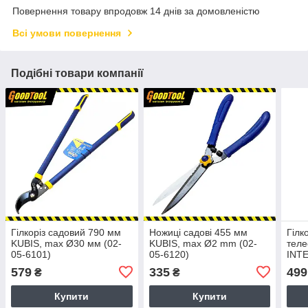
Повернення товару впродовж 14 днів за домовленістю
Всі умови повернення
Подібні товари компанії
Гілкоріз садовий 790 мм
Ножиці садові 455 мм
Гілк
KUBIS, max Ø30 мм (02-
KUBIS, max Ø2 mm (02-
теле
05-6101)
05-6120)
INT
579
335
499
₴
₴
Купити
Купити