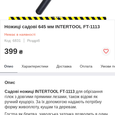
Ножиці садові 645 мм INTERTOOL FT-1113
Немає в наявності
Код: 6831
Роздріб
399
₴
Опис
Характеристики
Доставка
Оплата
Умови п
Опис
Садові ножиці INTERTOOL FT-1113
для обрізання
гілок з довгими прямими лезами, також відомі як
ручний кущоріз. За їх допомогою надають потрібну
форму живоплоту, кущам та деревам.
Гостра як бритва, заводська заточка дозволить в один