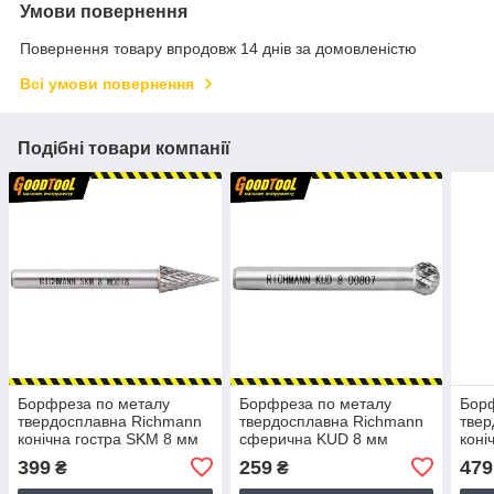
Умови повернення
Повернення товару впродовж 14 днів за домовленістю
Всі умови повернення
Подібні товари компанії
Борфреза по металу
Борфреза по металу
Борф
твердосплавна Richmann
твердосплавна Richmann
твер
конічна гостра SKM 8 мм
сферична KUD 8 мм
коні
(C8923)
(C8914)
мм (
399
259
479
₴
₴