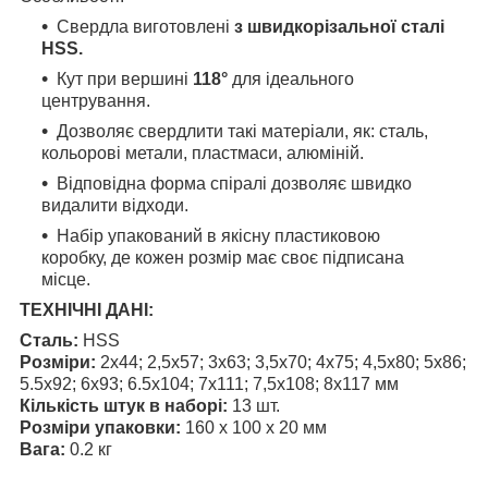
Свердла виготовлені
з швидкорізальної сталі
HSS.
Кут при вершині
118°
для ідеального
центрування.
Дозволяє свердлити такі матеріали, як: сталь,
кольорові метали, пластмаси, алюміній.
Відповідна форма спіралі дозволяє швидко
видалити відходи.
Набір упакований в якісну пластиковою
коробку, де кожен розмір має своє підписана
місце.
ТЕХНІЧНІ ДАНІ:
Сталь:
HSS
Розміри:
2x44; 2,5x57; 3x63; 3,5х70; 4х75; 4,5х80; 5x86;
5.5x92; 6x93; 6.5x104; 7x111; 7,5x108; 8x117 мм
Кількість штук в наборі:
13 шт.
Розміри упаковки:
160 x 100 x 20 мм
Вага:
0.2 кг