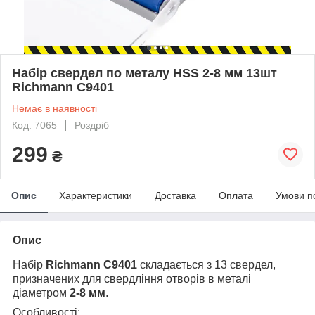
Набір свердел по металу HSS 2-8 мм 13шт
Richmann C9401
Немає в наявності
Код: 7065
Роздріб
299
₴
Опис
Характеристики
Доставка
Оплата
Умови п
Опис
Набір
Richmann C9401
складається з 13 свердел,
призначених для свердління отворів в металі
діаметром
2-8 мм
.
Особливості: