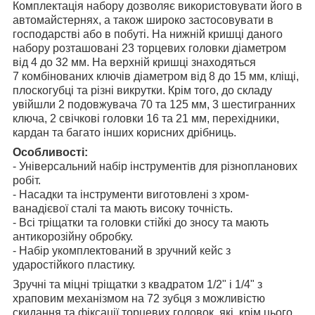
Комплектація набору дозволяє використовувати його в
автомайстернях, а також широко застосовувати в
господарстві або в побуті. На нижній кришці даного
набору розташовані 23 торцевих головки діаметром
від 4 до 32 мм. На верхній кришці знаходяться
7 комбінованих ключів діаметром від 8 до 15 мм, кліщі,
плоскогубці та різні викрутки. Крім того, до складу
увійшли 2 подовжувача 70 та 125 мм, 3 шестигранних
ключа, 2 свічкові головки 16 та 21 мм, перехідники,
кардан та багато інших корисних дрібниць.
Особливості:
- Універсальний набір інструментів для різнопланових
робіт.
- Насадки та інструменти виготовлені з хром-
ванадієвої сталі та мають високу точність.
- Всі тріщатки та головки стійкі до зносу та мають
антикорозійну обробку.
- Набір укомплектований в зручний кейс з
ударостійкого пластику.
Зручні та міцні тріщатки з квадратом 1/2" і 1/4"
з
храповим механізмом на 72 зубця з можливістю
скидання та фіксації торцевих головок, які, крім цього,