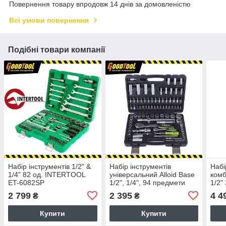
Повернення товару впродовж 14 днів за домовленістю
Всі умови повернення
Подібні товари компанії
Набір інструментів 1/2" &
Набір інструментів
Набі
1/4" 82 од. INTERTOOL
універсальний Alloid Base
комб
ET-6082SP
1/2", 1/4", 94 предмети
1/2"
(NI-1094 WN-6)
ST-
2 799
2 395
4 4
₴
₴
Купити
Купити