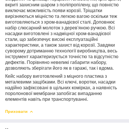
вкриті захисним шаром з поліпропілену, що повністю
виключає можливість появи корозії. Тріщатки
вирізняються міцністю та легкою вагою оскільки теж
виготовляються з хром-ванадієвої сталі. Доповнює
набір слюсарний молоток з дерев'яною ручкою. Всі
насадки виготовлені з надміцної хром-ванадієвої
стали, що забезпечує високі експлуатаційні
характеристики, а також захист від корозії. Завдяки
суворому дотриманню технології виробництва, весь
інструмент характеризується точністю та відсутністю
дефектів. Порівняно невеликі габарити набору,
дозволяють зберігати його як в гаражі, так і вдома.
Кейс набору виготовлений з міцного пластика з
металевими защібками. Всі ключі, воротки, насадки
надійно зафіксовані в щільних комірках, а наявність
поролонової мембрани запобігає випаданню
елементів навіть при транспортуванні.
Приховати