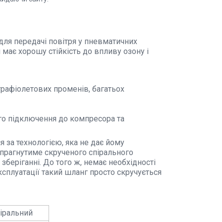
для передачі повітря у пневматичних
і має хорошу стійкість до впливу озону і
трафіолетових променів, багатьох
о підключення до компресора та
я за технологією, яка не дає йому
 прагнутиме скрученого спірального
беріганні. До того ж, немає необхідності
ксплуатації такий шланг просто скручується
іральний