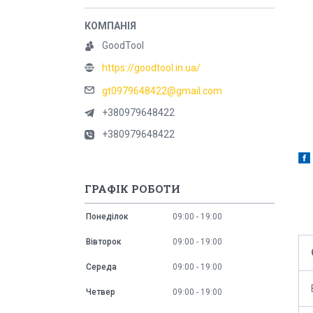
GoodTool
https://goodtool.in.ua/
gt0979648422@gmail.com
+380979648422
+380979648422
ГРАФІК РОБОТИ
Понеділок
09:00
19:00
Вівторок
09:00
19:00
Середа
09:00
19:00
Четвер
09:00
19:00