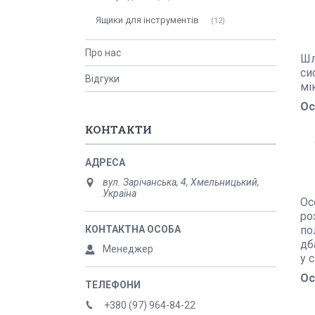
Ящики для інструментів
12
Про нас
Шл
си
Відгуки
мі
Ос
КОНТАКТИ
вул. Зарічанська, 4, Хмельницький,
Україна
Ос
ро
по
дб
Менеджер
у 
Ос
+380 (97) 964-84-22