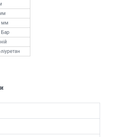
м
мм
 мм
 Бар
ній
ліуретан
и