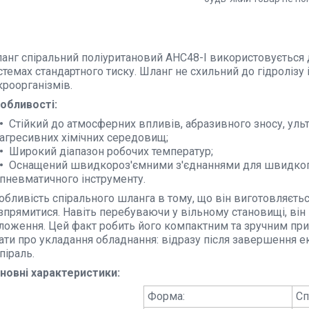
анг спіральний поліуритановий AHC48-I використовується 
стемах стандартного тиску. Шланг не схильний до гідролізу 
кроорганізмів.
обливості:
Стійкий до атмосферних впливів, абразивного зносу, уль
агресивних хімічних середовищ;
Широкий діапазон робочих температур;
Оснащений швидкороз'ємними з'єднаннями для швидког
пневматичного інструменту.
обливість спірального шланга в тому, що він виготовляєтьс
зпрямитися. Навіть перебуваючи у вільному становищі, він
ложення. Цей факт робить його компактним та зручним при з
ати про укладання обладнання: відразу після завершення е
спіраль.
новні характеристики:
Форма:
Сп