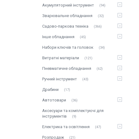
Акумуляторний інструмент
94
Зварювальне обладнання
32
Садово-паркова техніка
366
Інше обладнання
45
Набори ключів та головок
34
Витратні матеріали
121
Пневматичне обладнання
62
Ручний інструмент
43
Драбини
17
Автотовари
36
Аксесуари та комплектуючі для
інструментів
9
Електрика та освітлення
47
Розпродаж
21