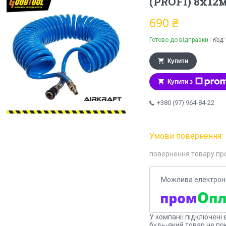
(PROFI) 8х12
690 ₴
Готово до відправки
Код
Купити
Купити з
+380 (97) 964-84-22
повернення товару пр
У компанії підключені 
будь-який товар не по