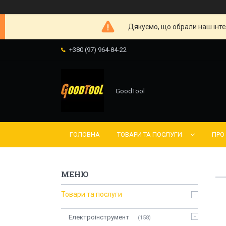
Дякуємо, що обрали наш інте
+380 (97) 964-84-22
GoodTool
ГОЛОВНА
ТОВАРИ ТА ПОСЛУГИ
ПРО
Товари та послуги
Електроінструмент
158