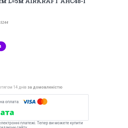
мм L=5м AIRKRAFT AHC48-I
:
5244
отягом 14 днів
за домовленістю
електронні платежі. Тепер ви можете купити
кидаючи сайту.