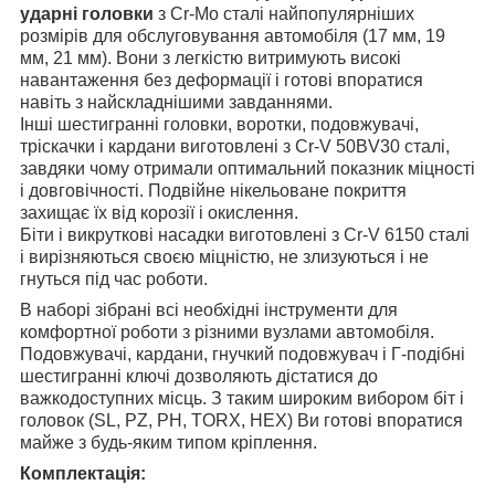
ударні головки
з Cr-Mo сталі найпопулярніших
розмірів для обслуговування автомобіля (17 мм, 19
мм, 21 мм). Вони з легкістю витримують високі
навантаження без деформації і готові впоратися
навіть з найскладнішими завданнями.
Інші шестигранні головки, воротки, подовжувачі,
тріскачки і кардани виготовлені з Cr-V 50BV30 сталі,
завдяки чому отримали оптимальний показник міцності
і довговічності. Подвійне нікельоване покриття
захищає їх від корозії і окислення.
Біти і викруткові насадки виготовлені з Cr-V 6150 сталі
і вирізняються своєю міцністю, не злизуються і не
гнуться під час роботи.
В наборі зібрані всі необхідні інструменти для
комфортної роботи з різними вузлами автомобіля.
Подовжувачі, кардани, гнучкий подовжувач і Г-подібні
шестигранні ключі дозволяють дістатися до
важкодоступних місць. З таким широким вибором біт і
головок (SL, PZ, PH, TORX, HEX) Ви готові впоратися
майже з будь-яким типом кріплення.
Комплектація: