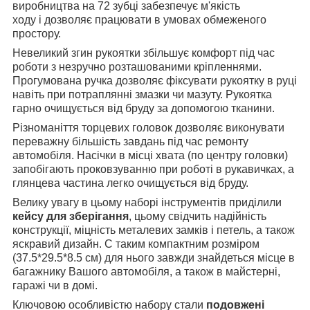
виробництва на 72 зубці забезпечує м'якість
ходу і дозволяє працювати в умовах обмеженого
простору.
Невеликий згин рукоятки збільшує комфорт під час
роботи з незручно розташованими кріпленнями.
Прогумована ручка дозволяє фіксувати рукоятку в руці
навіть при потраплянні змазки чи мазуту. Рукоятка
гарно очищується від бруду за допомогою тканини.
Різноманіття торцевих головок дозволяє виконувати
переважну більшість завдань під час ремонту
автомобіля. Насічки в місці хвата (по центру головки)
запобігають проковзуванню при роботі в рукавичках, а
глянцева частина легко очищується від бруду.
Велику увагу в цьому наборі інструментів приділили
кейсу для зберігання
, цьому свідчить надійність
конструкції, міцність металевих замків і петель, а також
яскравий дизайн. С таким компактним розміром
(37.5*29.5*8.5 см) для нього завжди знайдеться місце в
багажнику Вашого автомобіля, а також в майстерні,
гаражі чи в домі.
Ключовою особливістю набору стали
подовжені