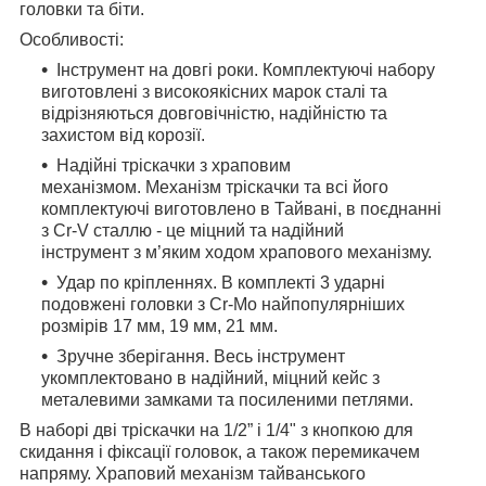
головки та біти.
Особливості:
Інструмент на довгі роки. Комплектуючі набору
виготовлені з високоякісних марок сталі та
відрізняються довговічністю, надійністю та
захистом від корозії.
Надійні тріскачки з храповим
механізмом. Механізм тріскачки та всі його
комплектуючі виготовлено в Тайвані, в поєднанні
з Cr-V сталлю - це міцний та надійний
інструмент з м’яким ходом храпового механізму.
Удар по кріпленнях. В комплекті 3 ударні
подовжені головки з Сr-Mo найпопулярніших
розмірів 17 мм, 19 мм, 21 мм.
Зручне зберігання. Весь інструмент
укомплектовано в надійний, міцний кейс з
металевими замками та посиленими петлями.
В наборі дві тріскачки на 1/2” і 1/4" з кнопкою для
скидання і фіксації головок, а також перемикачем
напряму. Храповий механізм тайванського