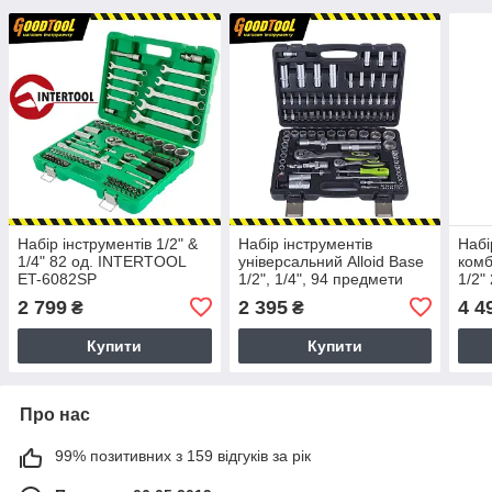
Набір інструментів 1/2" &
Набір інструментів
Набі
1/4" 82 од. INTERTOOL
універсальний Alloid Base
комб
ET-6082SP
1/2", 1/4", 94 предмети
1/2"
(NI-1094 WN-6)
ST-
2 799
2 395
4 4
₴
₴
Купити
Купити
Про нас
99% позитивних з 159 відгуків за рік