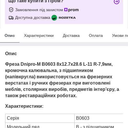
Що таке купити з Пром?
Замовлення під захистом
Доступна доставка
Опис
Характеристики
Доставка
Оплата
Умови п
Опис
Фреза Dnipro-M В0603 8x12.7х28.6 L-11 R-7,9мм,
кромочна калювальна, з підшипником
(напівкругла) використовується на фрезерних
верстатах і ручних фрезерах при виготовлені
меблів, столярних виробів, предметів інтер’єру, а
також реставраційних роботах.
Характеристики:
Серія
В0603
Модельний ряд
В - з підшипником