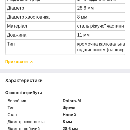
Діаметр
28,6 мм
Діаметр хвостовика
8 мм
Матеріал
сталь ріжучої частини В
Довжина
11 мм
Тип
кромочна калювальна з
підшипником (напівкруг
Приховати
Характеристики
Основні атрибути
Виробник
Dnipro-M
Тип
Фреза
Стан
Новий
Діаметр хвостовика
8 мм
Діаметр робочий
28.6 мм