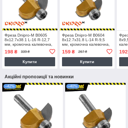
Фреза Dnipro-M В0605
Фреза Dnipro-M В0604
Фрез
8x12.7х38.1 L-16 R-12,7
8x12.7х31.8 L-14 R-9,5
8x9,
мм, кромочна калевочна,
мм, кромочна калевочна,
кале
з підшипником
з підшипником
198
159
192
₴
₴
339 ₴
267 ₴
(напівкругла)
(напівкругла)
Купити
Купити
Акційні пропозиції та новинки
–42%
–40%