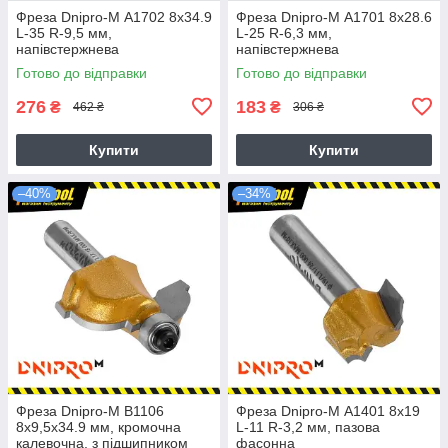
Фреза Dnipro-M А1702 8x34.9
Фреза Dnipro-M А1701 8x28.6
L-35 R-9,5 мм,
L-25 R-6,3 мм,
напівстержнева
напівстержнева
Готово до відправки
Готово до відправки
276
183
₴
₴
462 ₴
306 ₴
Купити
Купити
–40%
–34%
Фреза Dnipro-M В1106
Фреза Dnipro-M А1401 8x19
8x9,5х34.9 мм, кромочна
L-11 R-3,2 мм, пазова
калевочна, з підшипником
фасонна