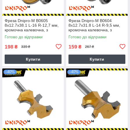
Фреза Dnipro-M В0605
Фреза Dnipro-M В0604
8x12.7х38.1 L-16 R-12,7 мм,
8x12.7х31.8 L-14 R-9,5 мм,
кромочна калевочна, з
кромочна калевочна, з
підшипником (напівкругла)
підшипником (напівкругла)
Готово до відправки
Готово до відправки
198
159
₴
₴
339 ₴
267 ₴
Купити
Купити
–40%
–40%