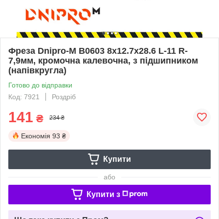
Фреза Dnipro-M В0603 8x12.7х28.6 L-11 R-
7,9мм, кромочна калевочна, з підшипником
(напівкругла)
Готово до відправки
Код: 7921
Роздріб
141
₴
234 ₴
Економія
93 ₴
Купити
або
Купити з