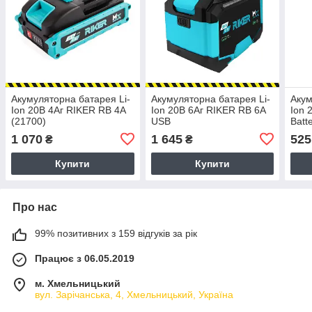
Акумуляторна батарея Li-
Акумуляторна батарея Li-
Акум
Ion 20В 4Aг RIKER RB 4A
Ion 20В 6Aг RIKER RB 6A
Ion 
(21700)
USB
Batt
1 070
1 645
525
₴
₴
Купити
Купити
Про нас
99% позитивних з 159 відгуків за рік
Працює з 06.05.2019
м. Хмельницький
вул. Зарічанська, 4, Хмельницький, Україна