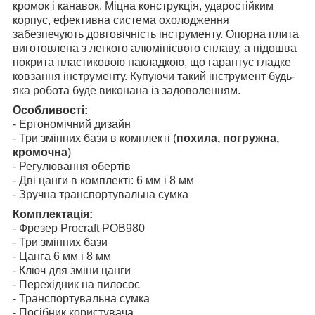
кромок і канавок. Міцна конструкція, ударостійким
корпус, ефективна система охолодження
забезпечують довговічність інструменту. Опорна плита
виготовлена з легкого алюмінієвого сплаву, а підошва
покрита пластиковою накладкою, що гарантує гладке
ковзання інструменту. Купуючи такий інструмент будь-
яка робота буде виконана із задоволенням.
Особливості:
- Ергономічний дизайн
- Три змінних бази в комплекті
(
похила, погружна,
кромочна
)
- Регулювання обертів
- Дві цанги в комплекті: 6 мм і 8 мм
- Зручна транспортувальна сумка
Комплектація:
- Фрезер Procraft POB980
- Три змінних бази
- Цанга 6 мм і 8 мм
- Ключ для зміни цанги
- Перехідник на пилосос
- Транспортувальна сумка
- Посібник користувача